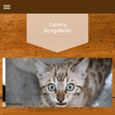
Cattery
BengaBelle
BengaBelle